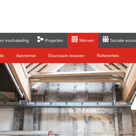
en inschakeling
Projecten
Werven
Sociale econ
de
Aannemer
Duurzaam bouwen
Referenties