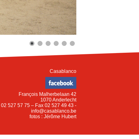
Casablanco
François Malherbelaan 42
1070 Anderlecht
 02 527 57 75 – Fax 02 527 49 43 -
info@casablanco.be
fotos : Jérôme Hubert