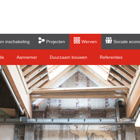
en inschakeling
Projecten
Werven
Sociale econ
de
Aannemer
Duurzaam bouwen
Referenties