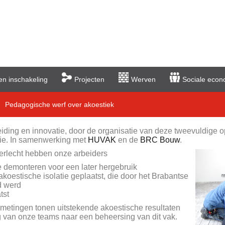
en inschakeling
Projecten
Werven
Sociale econ
Pedagogische werf over akoestiek
leiding en innovatie, door de organisatie van deze tweevuldige o
tie. In samenwerking met
HUVAK
en de
BRC Bouw
.
erlecht hebben onze arbeiders
e demonteren voor een later hergebruik
koestische isolatie geplaatst, die door het Brabantse
d werd
tst
etingen tonen uitstekende akoestische resultaten
 van onze teams naar een beheersing van dit vak.