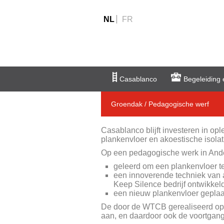
NL
FR
Casablanco
Begeleiding 
Groendak / Pedagogische werf
Casablanco blijft investeren in op
plankenvloer en akoestische isola
Op een pedagogische werk in And
geleerd om een plankenvloer t
een innoverende techniek van a
Keep Silence bedrijf ontwikkel
een nieuw plankenvloer geplaa
De door de WTCB gerealiseerd opm
aan, en daardoor ook de voortgang