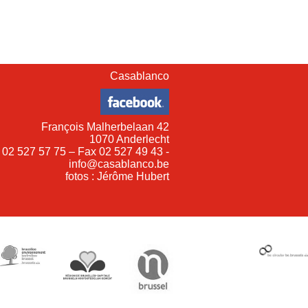
Casablanco
François Malherbelaan 42
1070 Anderlecht
 02 527 57 75 – Fax 02 527 49 43 -
info@casablanco.be
fotos : Jérôme Hubert