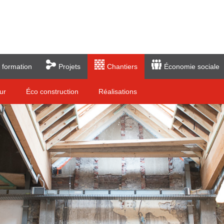
 formation
Projets
Chantiers
Économie sociale
ur
Éco construction
Réalisations