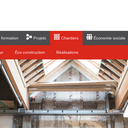
 formation
Projets
Chantiers
Économie sociale
ur
Éco construction
Réalisations