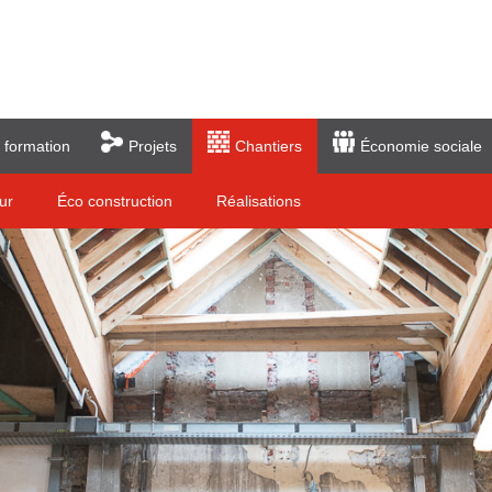
 formation
Projets
Chantiers
Économie sociale
ur
Éco construction
Réalisations