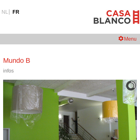
NL
FR
Menu
Mundo B
infos