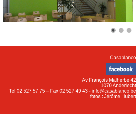
Casablanco
Av François Malherbe 42
1070 Anderlecht
Tel 02 527 57 75 – Fax 02 527 49 43 - info@casablanco.be
fotos : Jérôme Hubert