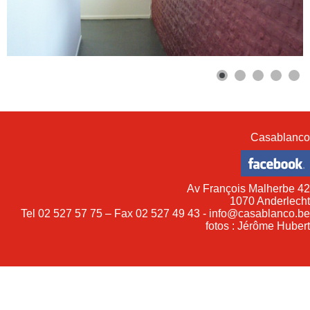
Casablanco
Av François Malherbe 42
1070 Anderlecht
Tel 02 527 57 75 – Fax 02 527 49 43 - info@casablanco.be
fotos : Jérôme Hubert