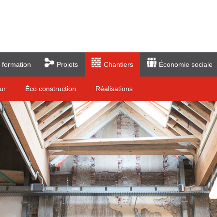
 formation
Projets
Chantiers
Économie sociale
ur
Éco construction
Réalisations