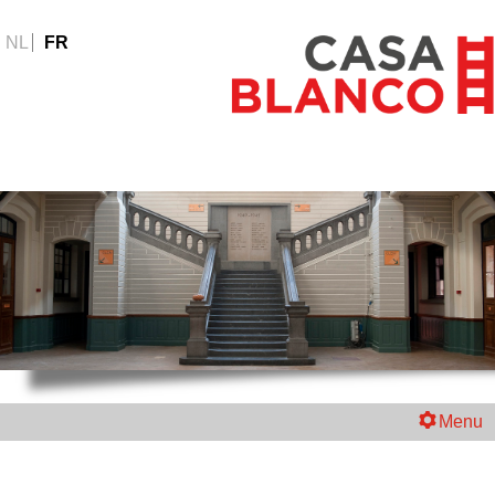
NL
FR
Menu